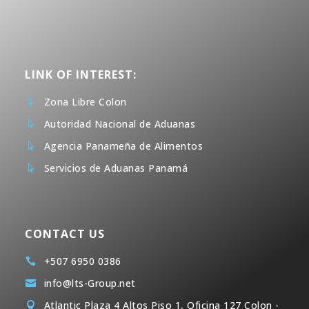
LINK OF INTEREST:
Zona Libre Colon

Autoridad Nacional de Aduanas

Agencia Panameña de Alimentos

Servicios de Aduanas Panamá

CONTACT US
+507 6950 0386

info@lts-Group.net

Atlantic Plaza 4 Altos Piso 1, Oficina 127 Colon -
